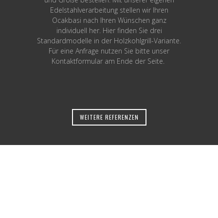
Edelstahlverarbeitung stellen wir Ihren
Ocakbasi nach Ihren Wünschen ganz
individuell her. Hier finden Sie drei
Standardmodelle in der Holzkohlgrill-Variante.
Für eine Anfrage nutzen Sie bitte unser
Kontaktformular am Ende der Seite.
WEITERE REFERENZEN