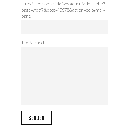
http://theocakbasi.de/wp-admin/admin.php?
page=wpcf7&post=15978&action=edit#mail-
panel
Ihre Nachricht