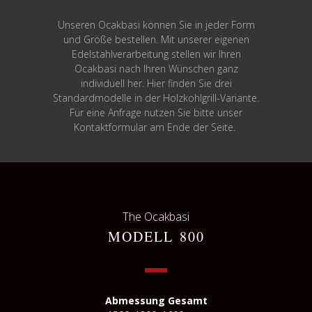
Unseren Ocakbasi können Sie in jeder Form
und Größe bestellen. Mit unserer eigenen
Edelstahlverarbeitung stellen wir Ihren
Ocakbasi nach Ihren Wünschen ganz
individuell her. Hier finden Sie drei
Standardmodelle in der Holzkohlgrill-Variante.
Für eine Anfrage nutzen Sie bitte unser
Kontaktformular am Ende der Seite.
The Ocakbasi
MODELL 800
Abmessung Gesamt